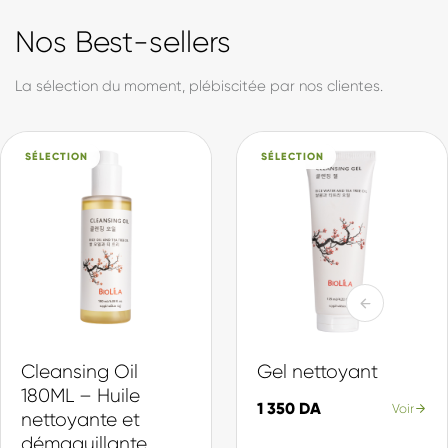
formule est développée et produite en Algérie, avec des
actifs sélectionnés pour leur efficacité et leur douceur. Du
soin quotidien à la protection solaire, en passant par notre
collection d'inspiration coréenne, chaque produit est pensé
pour votre peau et votre quotidien.
Made in DZ, avec fierté.
Actifs sélectionnés
Chaque ingrédient choisi pour son efficacité et sa douceur.
Production locale
Formulé et fabriqué en Algérie, selon des standards internationaux.
Une gamme complète
Du nettoyage à la protection, une routine pour chaque peau.
En savoir plus sur Biolila