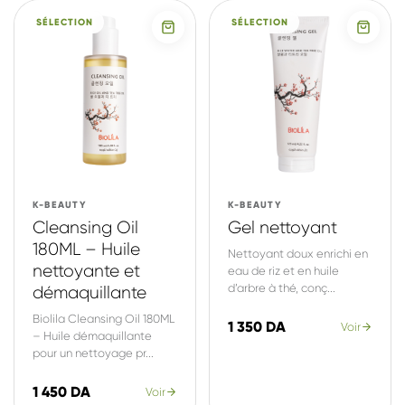
SÉLECTION
SÉLECTION
K-BEAUTY
K-BEAUTY
Cleansing Oil
Gel nettoyant
180ML – Huile
Nettoyant doux enrichi en
nettoyante et
eau de riz et en huile
d’arbre à thé, conç...
démaquillante
Biolila Cleansing Oil 180ML
1 350 DA
Voir
– Huile démaquillante
pour un nettoyage pr...
1 450 DA
Voir