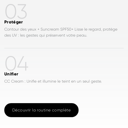
03
Protéger
Contour des yeux + Suncream SPF50+ Lisse le regard, protège
des UV : les gestes qui préservent votre peau.
04
Unifier
CC Cream : Unifie et illumine le teint en un seul geste.
Découvrir la routine complète