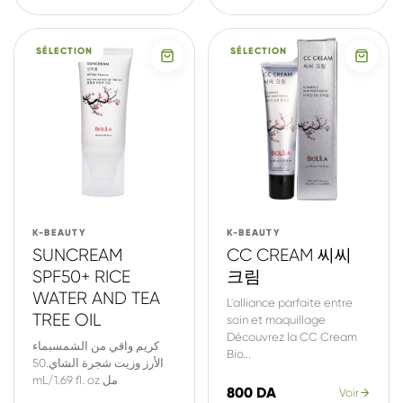
SÉLECTION
SÉLECTION
K-BEAUTY
K-BEAUTY
SUNCREAM
CC CREAM 씨씨
SPF50+ RICE
크림
WATER AND TEA
L'alliance parfaite entre
TREE OIL
soin et maquillage
Découvrez la CC Cream
كريم واقي من الشمسبماء
Bio...
الأرز وزيت شجرة الشاي.50
mL/1.69 fl. oz مل
800 DA
Voir