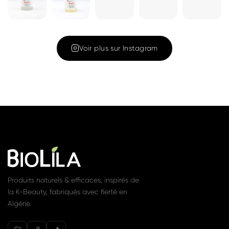
Cleansing Oil
Gel nettoyant
180ML – Huile
1 350 DA
Voir
nettoyante et
démaquillante
1 450 DA
Voir
Rejoignez la communauté