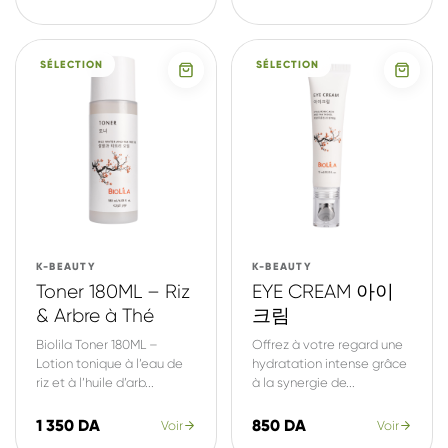
SÉLECTION
SÉLECTION
K-BEAUTY
K-BEAUTY
Toner 180ML – Riz
EYE CREAM 아이
& Arbre à Thé
크림
Biolila Toner 180ML –
Offrez à votre regard une
Lotion tonique à l’eau de
hydratation intense grâce
riz et à l’huile d’arb...
à la synergie de...
1 350 DA
850 DA
Voir
Voir