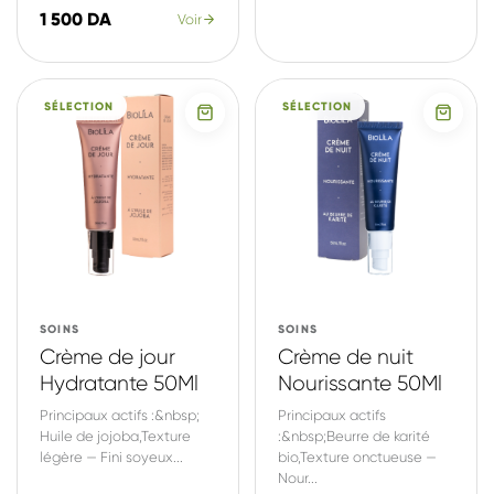
1 500 DA
Voir
SÉLECTION
SÉLECTION
SOINS
SOINS
Crème de jour
Crème de nuit
Hydratante 50Ml
Nourissante 50Ml
Principaux actifs :&nbsp;
Principaux actifs
Huile de jojoba,Texture
:&nbsp;Beurre de karité
légère — Fini soyeux...
bio,Texture onctueuse —
Nour...