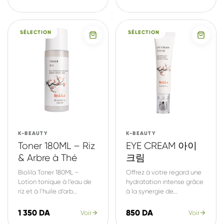
SÉLECTION
SÉLECTION
K-BEAUTY
K-BEAUTY
Toner 180ML – Riz
EYE CREAM 아이
& Arbre à Thé
크림
Biolila Toner 180ML –
Offrez à votre regard une
Lotion tonique à l’eau de
hydratation intense grâce
riz et à l’huile d’arb...
à la synergie de...
1 350 DA
850 DA
Voir
Voir