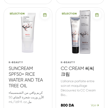
SÉLECTION
SÉLECTION
K-BEAUTY
K-BEAUTY
SUNCREAM
CC CREAM 씨씨
SPF50+ RICE
크림
WATER AND TEA
L'alliance parfaite entre
TREE OIL
soin et maquillage
Découvrez la CC Cream
كريم واقي من الشمسبماء
Bio...
الأرز وزيت شجرة الشاي.50
mL/1.69 fl. oz مل
800 DA
Voir