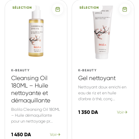
SÉLECTION
SÉLECTION
K-BEAUTY
K-BEAUTY
Cleansing Oil
Gel nettoyant
180ML – Huile
Nettoyant doux enrichi en
nettoyante et
eau de riz et en huile
d’arbre à thé, conç...
démaquillante
Biolila Cleansing Oil 180ML
1 350 DA
Voir
– Huile démaquillante
pour un nettoyage pr...
1 450 DA
Voir