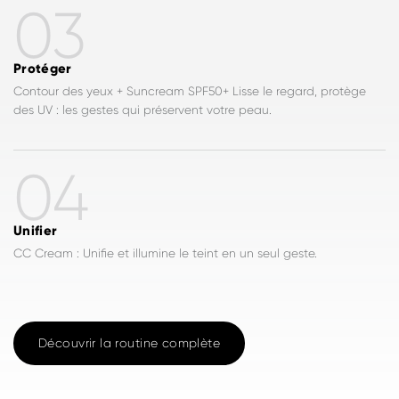
03
Protéger
Contour des yeux + Suncream SPF50+ Lisse le regard, protège
des UV : les gestes qui préservent votre peau.
04
Unifier
CC Cream : Unifie et illumine le teint en un seul geste.
Découvrir la routine complète