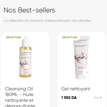
formule est développée et produite en Algérie, avec des
actifs sélectionnés pour leur efficacité et leur douceur. Du
soin quotidien à la protection solaire, en passant par notre
collection d'inspiration coréenne, chaque produit est pensé
pour votre peau et votre quotidien.
Made in DZ, avec fierté.
Actifs sélectionnés
Chaque ingrédient choisi pour son efficacité et sa douceur.
Production locale
Formulé et fabriqué en Algérie, selon des standards internationaux.
Une gamme complète
Du nettoyage à la protection, une routine pour chaque peau.
En savoir plus sur Biolila