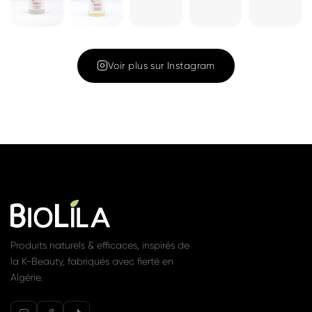
Cleansing Oil
Gel nettoyant
180ML – Huile
1 350 DA
Voir
nettoyante et
démaquillante
1 450 DA
Voir
Rejoignez la communauté