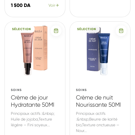
1 500 DA
Voir
SÉLECTION
SÉLECTION
SOINS
SOINS
Crème de jour
Crème de nuit
Hydratante 50Ml
Nourissante 50Ml
Principaux actifs :&nbsp;
Principaux actifs
Huile de jojoba,Texture
:&nbsp;Beurre de karité
légère — Fini soyeux...
bio,Texture onctueuse —
Nour...