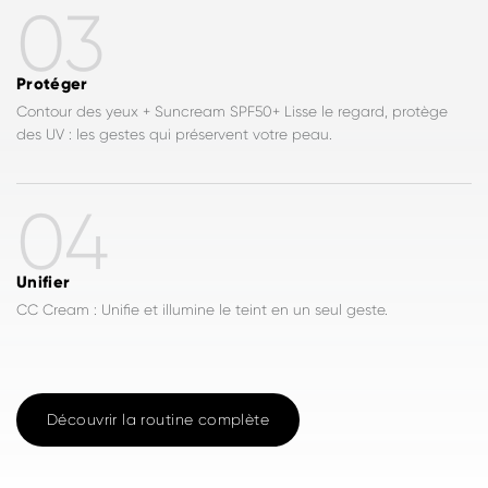
03
Protéger
Contour des yeux + Suncream SPF50+ Lisse le regard, protège
des UV : les gestes qui préservent votre peau.
04
Unifier
CC Cream : Unifie et illumine le teint en un seul geste.
Découvrir la routine complète