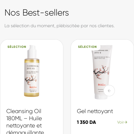
formule est développée et produite en Algérie, avec des
actifs sélectionnés pour leur efficacité et leur douceur. Du
soin quotidien à la protection solaire, en passant par notre
collection d'inspiration coréenne, chaque produit est pensé
pour votre peau et votre quotidien.
Made in DZ, avec fierté.
Actifs sélectionnés
Chaque ingrédient choisi pour son efficacité et sa douceur.
Production locale
Formulé et fabriqué en Algérie, selon des standards internationaux.
Une gamme complète
Du nettoyage à la protection, une routine pour chaque peau.
En savoir plus sur Biolila