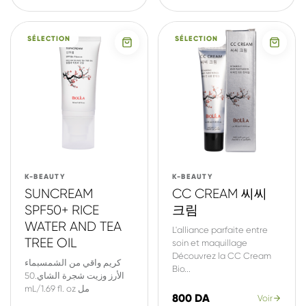
SÉLECTION
SÉLECTION
K-BEAUTY
K-BEAUTY
SUNCREAM
CC CREAM 씨씨
SPF50+ RICE
크림
WATER AND TEA
L'alliance parfaite entre
TREE OIL
soin et maquillage
Découvrez la CC Cream
كريم واقي من الشمسبماء
Bio...
الأرز وزيت شجرة الشاي.50
mL/1.69 fl. oz مل
800 DA
Voir