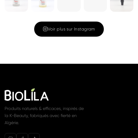
Cleansing Oil
Gel nettoyant
180ML – Huile
1 350 DA
Voir
nettoyante et
démaquillante
1 450 DA
Voir
Rejoignez la communauté