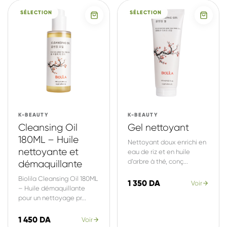
SÉLECTION
SÉLECTION
K-BEAUTY
K-BEAUTY
Cleansing Oil
Gel nettoyant
180ML – Huile
Nettoyant doux enrichi en
nettoyante et
eau de riz et en huile
d’arbre à thé, conç...
démaquillante
Biolila Cleansing Oil 180ML
1 350 DA
Voir
– Huile démaquillante
pour un nettoyage pr...
1 450 DA
Voir