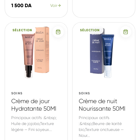
1 500 DA
Voir
SÉLECTION
SÉLECTION
SOINS
SOINS
Crème de jour
Crème de nuit
Hydratante 50Ml
Nourissante 50Ml
Principaux actifs :&nbsp;
Principaux actifs
Huile de jojoba,Texture
:&nbsp;Beurre de karité
légère — Fini soyeux...
bio,Texture onctueuse —
Nour...