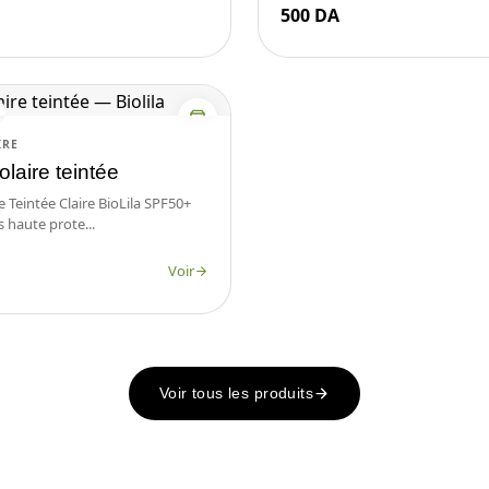
500 DA
IRE
laire teintée
 Teintée Claire BioLila SPF50+
s haute prote...
Voir
Voir tous les produits