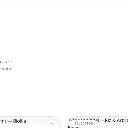
peau le
: votre
SÉLECTION