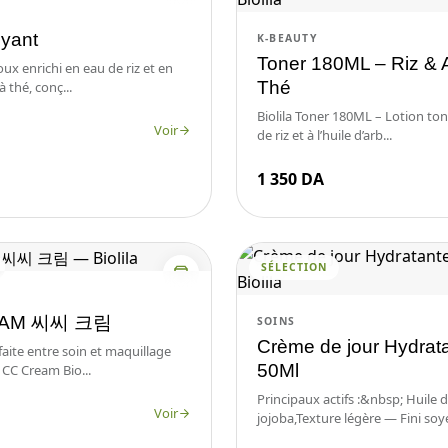
oyant
K-BEAUTY
Toner 180ML – Riz & 
x enrichi en eau de riz et en
Thé
à thé, conç...
Biolila Toner 180ML – Lotion ton
Voir
de riz et à l’huile d’arb...
1 350 DA
SÉLECTION
EAM 씨씨 크림
SOINS
Crème de jour Hydrat
rfaite entre soin et maquillage
50Ml
 CC Cream Bio...
Principaux actifs :&nbsp; Huile 
Voir
jojoba,Texture légère — Fini soye