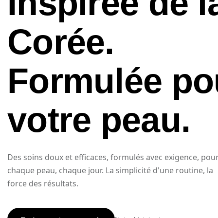
Inspirée de l
Corée.
Formulée po
votre peau.
Des soins doux et efficaces, formulés avec exigence, pou
chaque peau, chaque jour. La simplicité d'une routine, la
force des résultats.