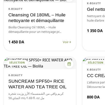
K-BEAUTY
Gel nett
K-BEAUTY
Cleansing Oil 180ML – Huile
Nettoyant dou
nettoyante et démaquillante
huile d’arbre 
Biolila Cleansing Oil 180ML – Huile
1 350 DA
démaquillante pour un nettoyage pr...
1 450 DA
Voir
SÉLECTION
SÉLECTION
K-BEAUTY
CC CR
K-BEAUTY
SUNCREAM SPF50+ RICE
L'alliance pa
WATER AND TEA TREE OIL
Découvrez la
كريم واقي من الشمسبماء الأرز وزيت شجرة
800 DA
الشاي.50 mL/1.69 fl. oz مل