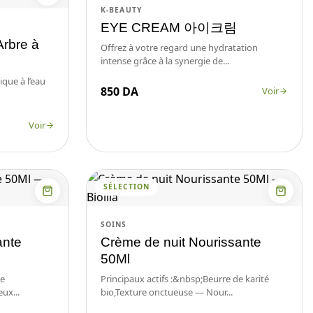
K-BEAUTY
EYE CREAM 아이크림
Arbre à
Offrez à votre regard une hydratation
intense grâce à la synergie de...
ique à l’eau
850 DA
Voir
Voir
SÉLECTION
SOINS
ante
Crème de nuit Nourissante
50Ml
de
Principaux actifs :&nbsp;Beurre de karité
ux...
bio,Texture onctueuse — Nour...