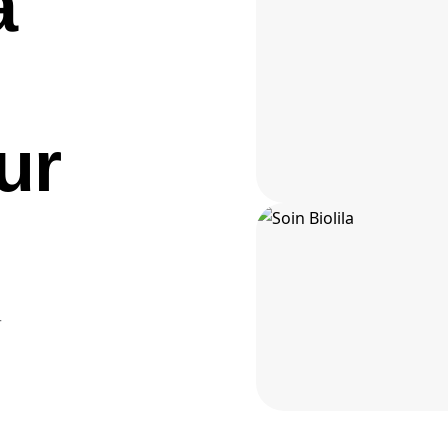
a
ur
r