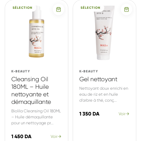
SÉLECTION
SÉLECTION
K-BEAUTY
K-BEAUTY
Cleansing Oil
Gel nettoyant
180ML – Huile
Nettoyant doux enrichi en
nettoyante et
eau de riz et en huile
d’arbre à thé, conç...
démaquillante
Biolila Cleansing Oil 180ML
1 350 DA
Voir
– Huile démaquillante
pour un nettoyage pr...
1 450 DA
Voir