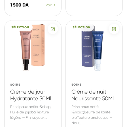
1 500 DA
Voir
SÉLECTION
SÉLECTION
SOINS
SOINS
Crème de jour
Crème de nuit
Hydratante 50Ml
Nourissante 50Ml
Principaux actifs :&nbsp;
Principaux actifs
Huile de jojoba,Texture
:&nbsp;Beurre de karité
légère — Fini soyeux...
bio,Texture onctueuse —
Nour...