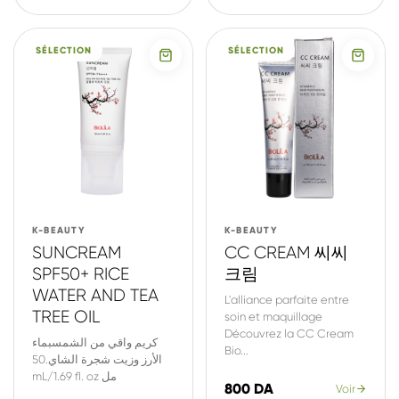
SÉLECTION
SÉLECTION
K-BEAUTY
K-BEAUTY
SUNCREAM
CC CREAM 씨씨
SPF50+ RICE
크림
WATER AND TEA
L'alliance parfaite entre
TREE OIL
soin et maquillage
Découvrez la CC Cream
كريم واقي من الشمسبماء
Bio...
الأرز وزيت شجرة الشاي.50
mL/1.69 fl. oz مل
800 DA
Voir