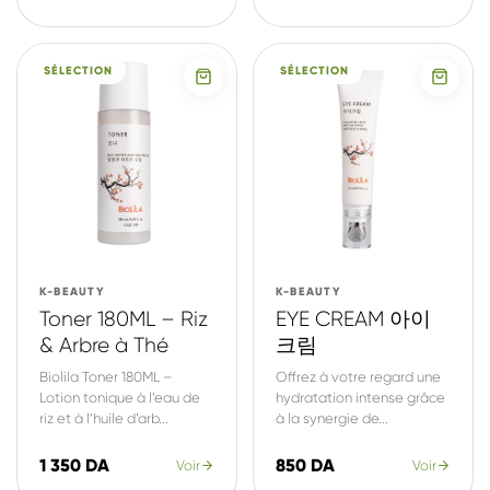
SÉLECTION
SÉLECTION
K-BEAUTY
K-BEAUTY
Toner 180ML – Riz
EYE CREAM 아이
& Arbre à Thé
크림
Biolila Toner 180ML –
Offrez à votre regard une
Lotion tonique à l’eau de
hydratation intense grâce
riz et à l’huile d’arb...
à la synergie de...
1 350 DA
850 DA
Voir
Voir