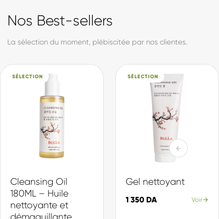
formule est développée et produite en Algérie, avec des
actifs sélectionnés pour leur efficacité et leur douceur. Du
soin quotidien à la protection solaire, en passant par notre
collection d'inspiration coréenne, chaque produit est pensé
pour votre peau et votre quotidien.
Made in DZ, avec fierté.
Actifs sélectionnés
Chaque ingrédient choisi pour son efficacité et sa douceur.
Production locale
Formulé et fabriqué en Algérie, selon des standards internationaux.
Une gamme complète
Du nettoyage à la protection, une routine pour chaque peau.
En savoir plus sur Biolila