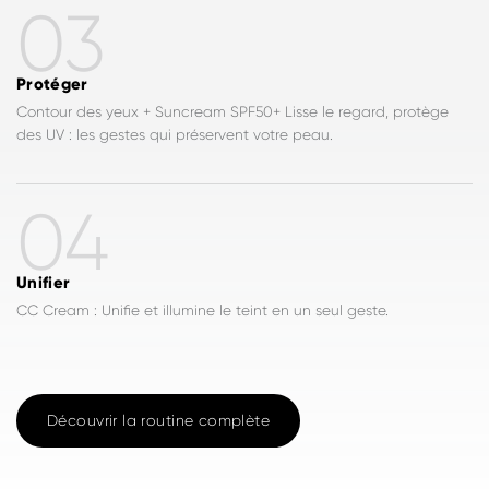
03
Protéger
Contour des yeux + Suncream SPF50+ Lisse le regard, protège
des UV : les gestes qui préservent votre peau.
04
Unifier
CC Cream : Unifie et illumine le teint en un seul geste.
Découvrir la routine complète