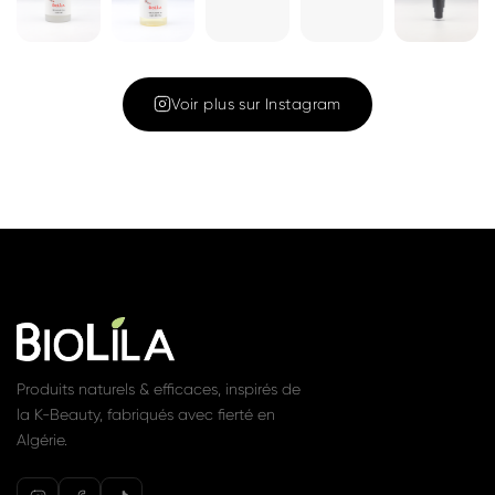
Cleansing Oil
Gel nettoyant
180ML – Huile
1 350 DA
Voir
nettoyante et
démaquillante
1 450 DA
Voir
Rejoignez la communauté