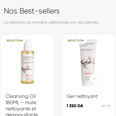
formule est développée et produite en Algérie, avec des
actifs sélectionnés pour leur efficacité et leur douceur. Du
soin quotidien à la protection solaire, en passant par notre
collection d'inspiration coréenne, chaque produit est pensé
pour votre peau et votre quotidien.
Made in DZ, avec fierté.
Actifs sélectionnés
Chaque ingrédient choisi pour son efficacité et sa douceur.
Production locale
Formulé et fabriqué en Algérie, selon des standards internationaux.
Une gamme complète
Du nettoyage à la protection, une routine pour chaque peau.
En savoir plus sur Biolila