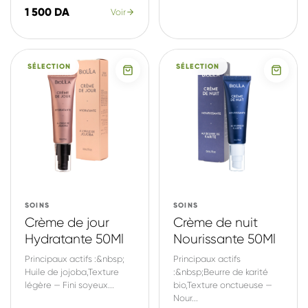
1 500 DA
Voir
SÉLECTION
SÉLECTION
SOINS
SOINS
Crème de jour
Crème de nuit
Hydratante 50Ml
Nourissante 50Ml
Principaux actifs :&nbsp;
Principaux actifs
Huile de jojoba,Texture
:&nbsp;Beurre de karité
légère — Fini soyeux...
bio,Texture onctueuse —
Nour...