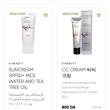
SÉLECTION
SÉLECTION
K-BEAUTY
K-BEAUTY
SUNCREAM
CC CREAM 씨씨
SPF50+ RICE
크림
WATER AND TEA
L'alliance parfaite entre
TREE OIL
soin et maquillage
Découvrez la CC Cream
كريم واقي من الشمسبماء
Bio...
الأرز وزيت شجرة الشاي.50
mL/1.69 fl. oz مل
800 DA
Voir