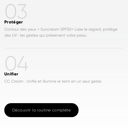
03
Protéger
Contour des yeux + Suncream SPF50+ Lisse le regard, protège
des UV : les gestes qui préservent votre peau.
04
Unifier
CC Cream : Unifie et illumine le teint en un seul geste.
Découvrir la routine complète