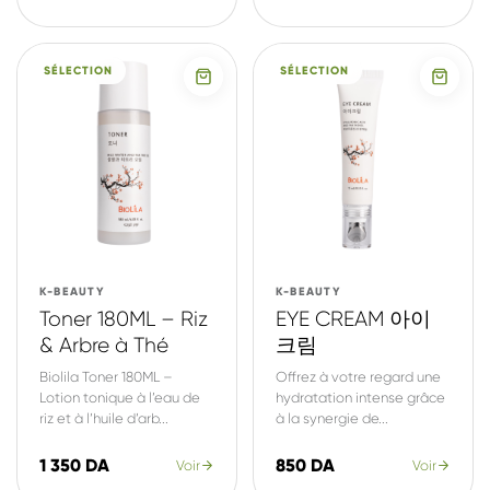
SÉLECTION
SÉLECTION
K-BEAUTY
K-BEAUTY
Toner 180ML – Riz
EYE CREAM 아이
& Arbre à Thé
크림
Biolila Toner 180ML –
Offrez à votre regard une
Lotion tonique à l’eau de
hydratation intense grâce
riz et à l’huile d’arb...
à la synergie de...
1 350 DA
850 DA
Voir
Voir