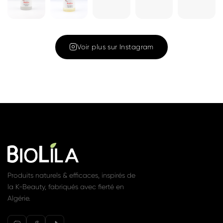
Cleansing Oil
Gel nettoyant
180ML – Huile
1 350 DA
Voir
nettoyante et
démaquillante
1 450 DA
Voir
Rejoignez la communauté