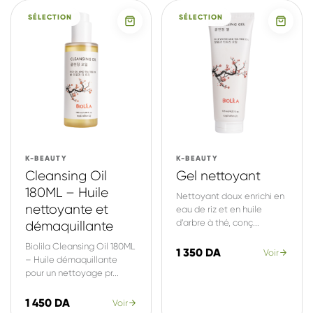
SÉLECTION
SÉLECTION
K-BEAUTY
K-BEAUTY
Cleansing Oil
Gel nettoyant
180ML – Huile
Nettoyant doux enrichi en
nettoyante et
eau de riz et en huile
d’arbre à thé, conç...
démaquillante
Biolila Cleansing Oil 180ML
1 350 DA
Voir
– Huile démaquillante
pour un nettoyage pr...
1 450 DA
Voir