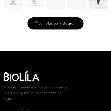
Cleansing Oil
Gel nettoyant
180ML – Huile
1 350 DA
Voir
nettoyante et
démaquillante
1 450 DA
Voir
Rejoignez la communauté