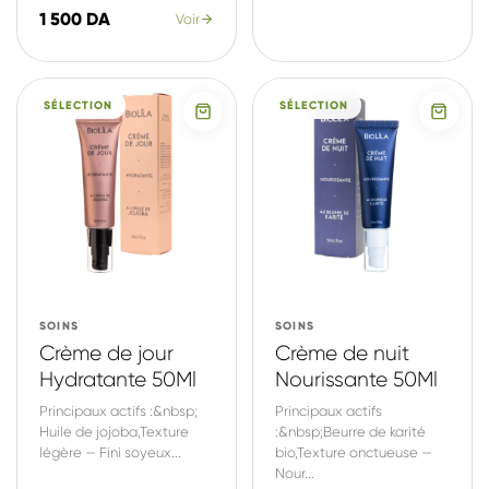
1 500 DA
Voir
SÉLECTION
SÉLECTION
SOINS
SOINS
Crème de jour
Crème de nuit
Hydratante 50Ml
Nourissante 50Ml
Principaux actifs :&nbsp;
Principaux actifs
Huile de jojoba,Texture
:&nbsp;Beurre de karité
légère — Fini soyeux...
bio,Texture onctueuse —
Nour...