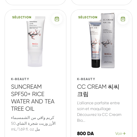
SÉLECTION
SÉLECTION
K-BEAUTY
K-BEAUTY
SUNCREAM
CC CREAM 씨씨
SPF50+ RICE
크림
WATER AND TEA
L'alliance parfaite entre
TREE OIL
soin et maquillage
Découvrez la CC Cream
كريم واقي من الشمسبماء
Bio...
الأرز وزيت شجرة الشاي.50
mL/1.69 fl. oz مل
800 DA
Voir