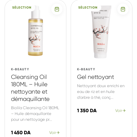
SÉLECTION
SÉLECTION
K-BEAUTY
K-BEAUTY
Cleansing Oil
Gel nettoyant
180ML – Huile
Nettoyant doux enrichi en
nettoyante et
eau de riz et en huile
d’arbre à thé, conç...
démaquillante
Biolila Cleansing Oil 180ML
1 350 DA
Voir
– Huile démaquillante
pour un nettoyage pr...
1 450 DA
Voir