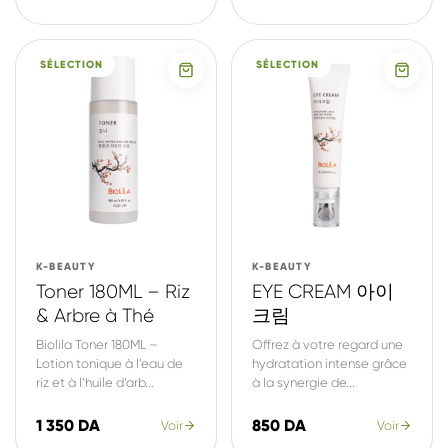
SÉLECTION
SÉLECTION
K-BEAUTY
K-BEAUTY
Toner 180ML – Riz
EYE CREAM 아이
& Arbre à Thé
크림
Biolila Toner 180ML –
Offrez à votre regard une
Lotion tonique à l’eau de
hydratation intense grâce
riz et à l’huile d’arb...
à la synergie de...
1 350 DA
850 DA
Voir
Voir