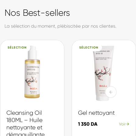
formule est développée et produite en Algérie, avec des
actifs sélectionnés pour leur efficacité et leur douceur. Du
soin quotidien à la protection solaire, en passant par notre
collection d'inspiration coréenne, chaque produit est pensé
pour votre peau et votre quotidien.
Made in DZ, avec fierté.
Actifs sélectionnés
Chaque ingrédient choisi pour son efficacité et sa douceur.
Production locale
Formulé et fabriqué en Algérie, selon des standards internationaux.
Une gamme complète
Du nettoyage à la protection, une routine pour chaque peau.
En savoir plus sur Biolila