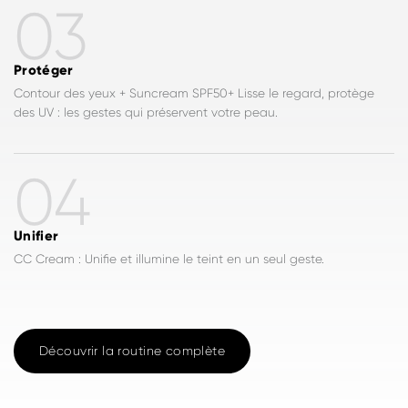
03
Protéger
Contour des yeux + Suncream SPF50+ Lisse le regard, protège
des UV : les gestes qui préservent votre peau.
04
Unifier
CC Cream : Unifie et illumine le teint en un seul geste.
Découvrir la routine complète