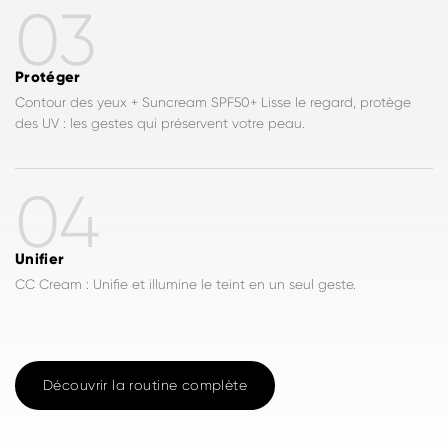
03
Protéger
Contour des yeux + Suncream SPF50+ Lisse le regard, protège
des UV : les gestes qui préservent votre peau.
04
Unifier
CC Cream : Unifie et illumine le teint en un seul geste.
Découvrir la routine complète