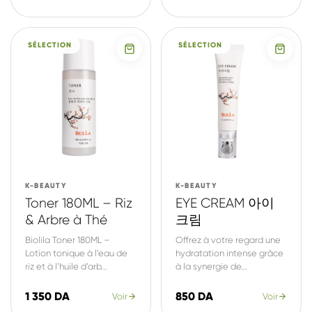
SÉLECTION
SÉLECTION
K-BEAUTY
K-BEAUTY
Toner 180ML – Riz
EYE CREAM 아이
& Arbre à Thé
크림
Biolila Toner 180ML –
Offrez à votre regard une
Lotion tonique à l’eau de
hydratation intense grâce
riz et à l’huile d’arb...
à la synergie de...
1 350 DA
850 DA
Voir
Voir