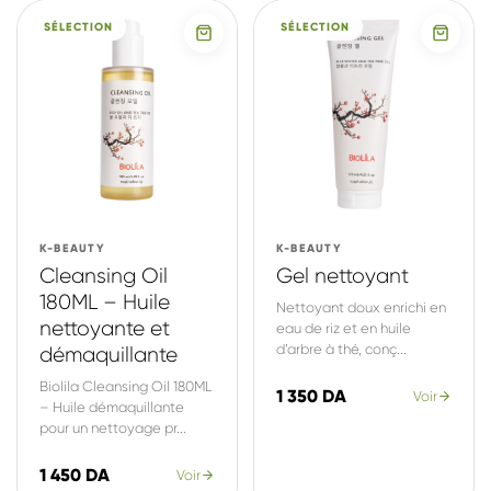
SÉLECTION
SÉLECTION
K-BEAUTY
K-BEAUTY
Cleansing Oil
Gel nettoyant
180ML – Huile
Nettoyant doux enrichi en
nettoyante et
eau de riz et en huile
d’arbre à thé, conç...
démaquillante
Biolila Cleansing Oil 180ML
1 350 DA
Voir
– Huile démaquillante
pour un nettoyage pr...
1 450 DA
Voir