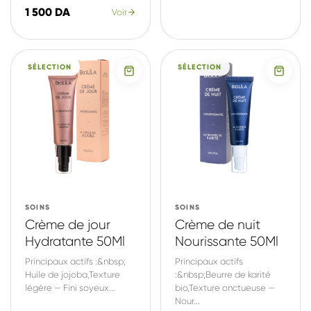
1 500 DA
Voir
SÉLECTION
SÉLECTION
SOINS
SOINS
Crème de jour
Crème de nuit
Hydratante 50Ml
Nourissante 50Ml
Principaux actifs :&nbsp;
Principaux actifs
Huile de jojoba,Texture
:&nbsp;Beurre de karité
légère — Fini soyeux...
bio,Texture onctueuse —
Nour...