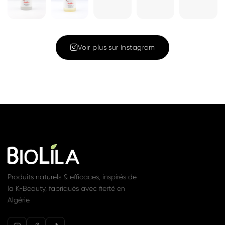
Cleansing Oil
Gel nettoyant
180ML – Huile
1 350 DA
Voir
nettoyante et
démaquillante
1 450 DA
Voir
Rejoignez la communauté