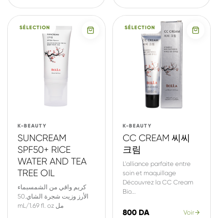
SÉLECTION
SÉLECTION
K-BEAUTY
K-BEAUTY
SUNCREAM
CC CREAM 씨씨
SPF50+ RICE
크림
WATER AND TEA
L'alliance parfaite entre
TREE OIL
soin et maquillage
Découvrez la CC Cream
كريم واقي من الشمسبماء
Bio...
الأرز وزيت شجرة الشاي.50
mL/1.69 fl. oz مل
800 DA
Voir