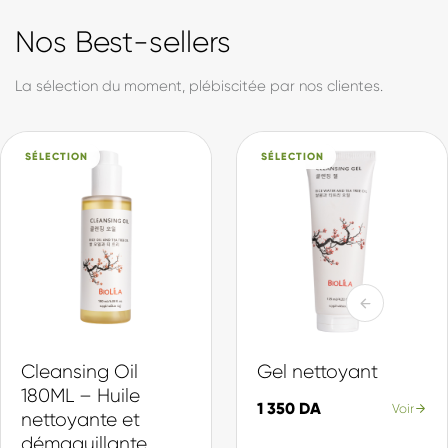
formule est développée et produite en Algérie, avec des
actifs sélectionnés pour leur efficacité et leur douceur. Du
soin quotidien à la protection solaire, en passant par notre
collection d'inspiration coréenne, chaque produit est pensé
pour votre peau et votre quotidien.
Made in DZ, avec fierté.
Actifs sélectionnés
Chaque ingrédient choisi pour son efficacité et sa douceur.
Production locale
Formulé et fabriqué en Algérie, selon des standards internationaux.
Une gamme complète
Du nettoyage à la protection, une routine pour chaque peau.
En savoir plus sur Biolila