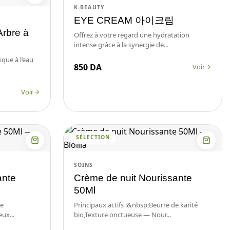
K-BEAUTY
EYE CREAM 아이크림
Arbre à
Offrez à votre regard une hydratation
intense grâce à la synergie de...
ique à l’eau
850 DA
Voir
Voir
SÉLECTION
SOINS
ante
Crème de nuit Nourissante
50Ml
de
Principaux actifs :&nbsp;Beurre de karité
ux...
bio,Texture onctueuse — Nour...