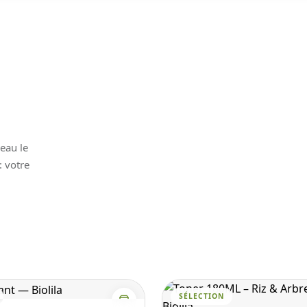
peau le
: votre
SÉLECTION