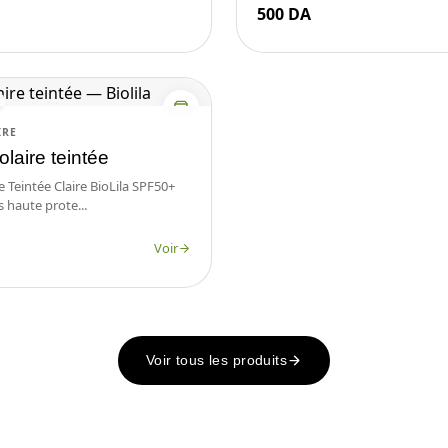
500 DA
IRE
laire teintée
 Teintée Claire BioLila SPF50+
s haute prote...
Voir
Voir tous les produits