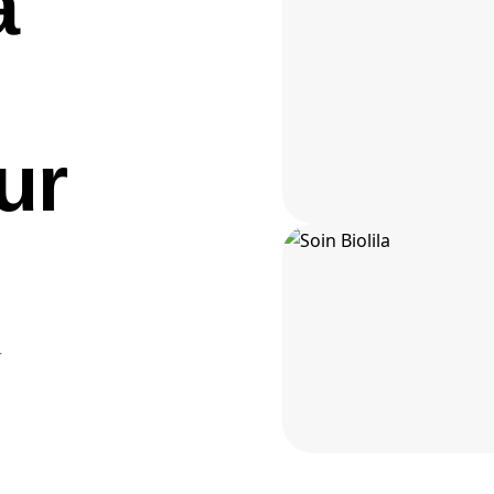
a
ur
r