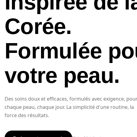
Inspirée de l
Corée.
Formulée po
votre peau.
Des soins doux et efficaces, formulés avec exigence, pou
chaque peau, chaque jour. La simplicité d'une routine, la
force des résultats.