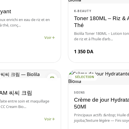
oyant
K-BEAUTY
Toner 180ML – Riz & 
x enrichi en eau de riz et en
Thé
à thé, conç...
Biolila Toner 180ML – Lotion ton
Voir
de riz et à l’huile d’arb...
1 350 DA
SÉLECTION
EAM 씨씨 크림
SOINS
Crème de jour Hydrat
rfaite entre soin et maquillage
50Ml
 CC Cream Bio...
Principaux actifs :&nbsp; Huile 
Voir
jojoba,Texture légère — Fini soye