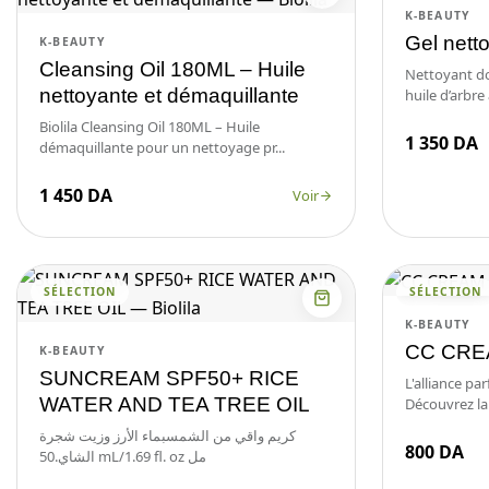
K-BEAUTY
Gel nett
K-BEAUTY
Cleansing Oil 180ML – Huile
Nettoyant dou
nettoyante et démaquillante
huile d’arbre 
Biolila Cleansing Oil 180ML – Huile
1 350 DA
démaquillante pour un nettoyage pr...
1 450 DA
Voir
SÉLECTION
SÉLECTION
K-BEAUTY
CC CR
K-BEAUTY
SUNCREAM SPF50+ RICE
L'alliance pa
WATER AND TEA TREE OIL
Découvrez la
كريم واقي من الشمسبماء الأرز وزيت شجرة
800 DA
الشاي.50 mL/1.69 fl. oz مل